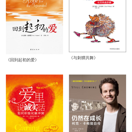
《与刺猬共舞》
《回到起初的爱》