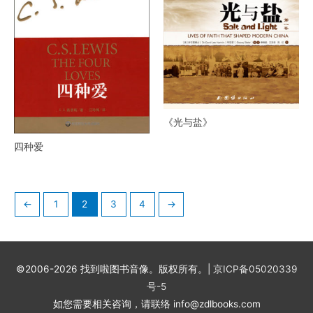
《光与盐》
四种爱
←
1
2
3
4
→
©2006-2026 找到啦图书音像。版权所有。|
京ICP备05020339
号-5
如您需要相关咨询，请联络 info@zdlbooks.com