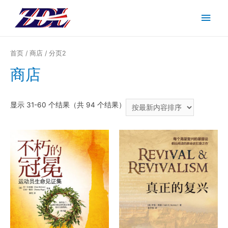
主
菜
首页
/
商店
/ 分页2
单
商店
按
显示 31-60 个结果（共 94 个结果）
最
新
内
容
排
序