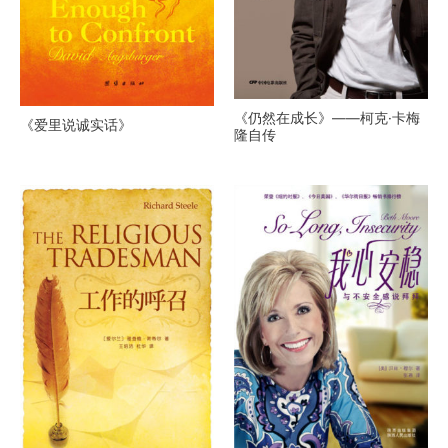
《仍然在成长》——柯克·卡梅
《爱里说诚实话》
隆自传