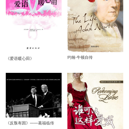
约翰·牛顿自传
《爱语暖心田》
《反叛有因》——葛福临传