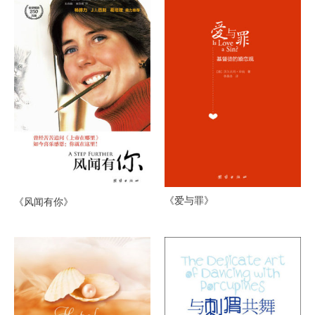
《爱与罪》
《风闻有你》