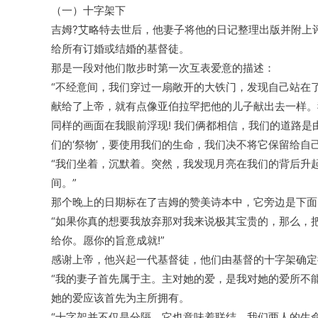
（一）十字架下
吉姆?艾略特去世后，他妻子将他的日记整理出版并附上
给所有订婚或结婚的基督徒。
那是一段对他们散步时第一次互表爱意的描述：
“不经意间，我们穿过一扇敞开的大铁门，发现自己站在
献给了上帝，就有点像亚伯拉罕把他的儿子献出去一样。
同样的画面在我眼前浮现! 我们俩都相信，我们的道路
们的‘祭物’，要使用我们的生命，我们决不将它保留给自
“我们坐着，沉默着。突然，我发现月亮在我们的背后升
间。”
那个晚上的日期标在了吉姆的赞美诗本中，它旁边是下面
“如果你真的想要我放弃那对我来说极其宝贵的，那么，
给你。愿你的旨意成就!”
感谢上帝，他兴起一代基督徒，他们由基督的十字架确定
“我的妻子首先属于主。主对她的爱，是我对她的爱所不
她的爱应该首先为主所拥有。
“十字架并不仅是分隔，它也意味着联结。我们两人的生