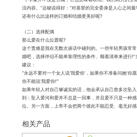
活内容。”达秘说得好：“对基督的完全委身是人心之间最
还有什么比这样的订婚和结婚更美好呢?
（二）选择配偶
那么爱在什么位置呢?
这个责难是我在无数次谈话中碰到的。一些年轻男孩常常
婚吧，选择伴侣不能单靠理性的条件、顺着清单来进行!
建议：
“永远不要对一个女人说‘我爱你’，如果你不准备问她‘你愿
你不能说‘我爱你!’”
如果年轻人对自己够诚实的话，他会承认自己曾多次坠入
到：坠入爱河和爱并不总是一回事，并且爱不只是一种感
位。另一方面，上帝不会把两个彼此不能忍受、毫无好感
相关产品