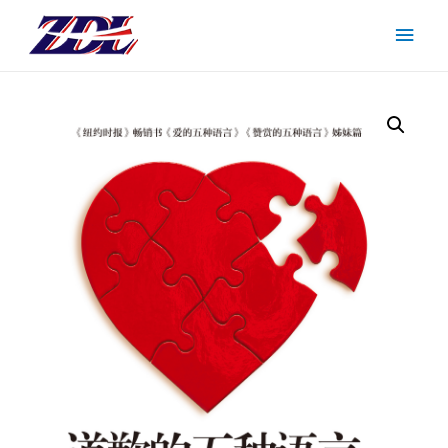
主
菜
单