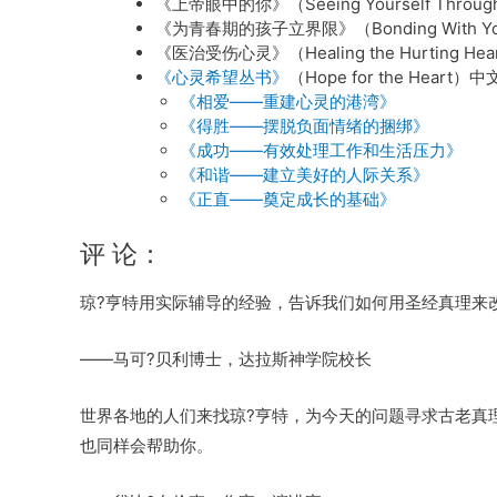
《上帝眼中的你》（Seeing Yourself Through 
《为青春期的孩子立界限》（Bonding With Your 
《医治受伤心灵》（Healing the Hurting Hea
《心灵希望丛书》
（Hope for the Hear
《相爱——重建心灵的港湾》
《得胜——摆脱负面情绪的捆绑》
《成功——有效处理工作和生活压力》
《和谐——建立美好的人际关系》
《正直——奠定成长的基础》
评 论：
琼?亨特用实际辅导的经验，告诉我们如何用圣经真理来
——马可?贝利博士，达拉斯神学院校长
世界各地的人们来找琼?亨特，为今天的问题寻求古老真
也同样会帮助你。