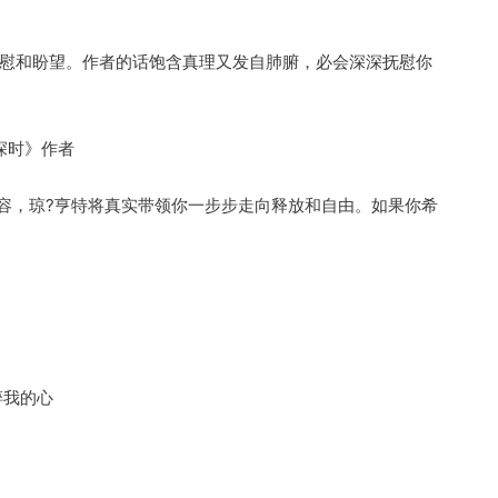
慰和盼望。作者的话饱含真理又发自肺腑，必会深深抚慰你
深时》作者
内容，琼?亨特将真实带领你一步步走向释放和自由。如果你希
碎我的心