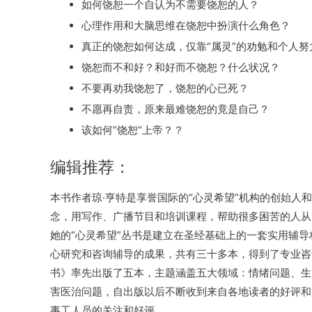
如何饶恕一个自认为不需要饶恕的人？
心理作用和大脑思维在饶恕中扮演什么角色？
真正的饶恕如何达成，仅靠“属灵”的劝勉和个人努
饶恕而不和好？和好而不饶恕？什么状况？
不要再劝我饶恕了，饶恕的心已死？
不愿再自责，原来最难饶恕的竟是自己？
该如何“饶恕”上帝？？
编辑推荐：
本书作者琼·亨特是享誉国际的“心灵希望”机构的创始人和
念，用写作、广播节目和培训课程，帮助很多困苦的人从
她的“心灵希望”丛书是建立在圣经基础上的一套实用辅
心研究和咨询辅导的成果，共有三十多本，得到了专业咨
书》率先出版了五本，主题涵盖五大领域：情绪问题、生
害医治问题，自出版以后不断收到来自各地读者的好评和
事工人员的关注和好评。