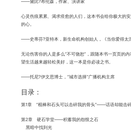
——黛比?布伦森，作家、演讲家
心灵伤痕累累、渴求痊愈的人们，这本书会给你极大的安
的心。
——史蒂芬?亚特本，新生命机构创始人，《当你爱得太
无论伤害你的人是多么“不可饶恕”，跟随本书一页页的
望生活越来越轻松美好，这一本是你必读之书。
——托尼?伊文思博士，“城市选择”广播机构主席
目录：
第1章 “棍棒和石头可以击碎我的骨头”——话语却能击
第2章 硬石学堂——积蓄我的怨恨之石
黑暗中找到光