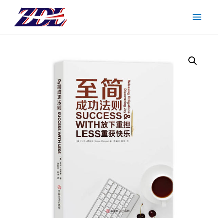
主
菜
单