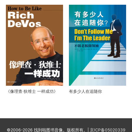
《像理查·狄维士 一样成功》
有多少人在追随你
©2006-2026 找到啦图书音像。版权所有。|
京ICP备05020339