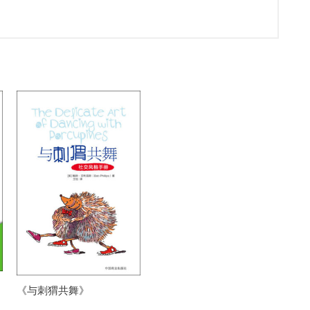
《与刺猬共舞》