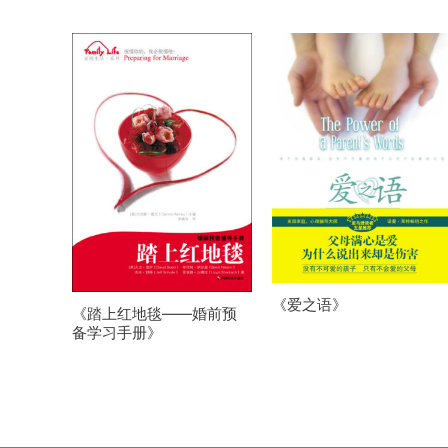
《爱之语》
《踏上红地毯——婚前预
备学习手册》